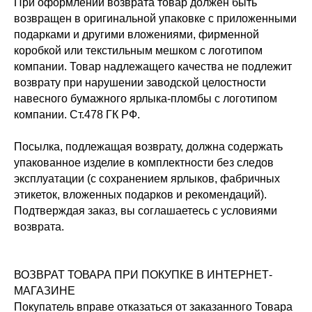
При оформлении возврата товар должен быть
возвращен в оригинальной упаковке с приложенными
подарками и другими вложениями, фирменной
коробкой или текстильным мешком с логотипом
компании. Товар надлежащего качества не подлежит
возврату при нарушении заводской целостности
навесного бумажного ярлыка-пломбы с логотипом
компании. Ст.478 ГК РФ.
Посылка, подлежащая возврату, должна содержать
упакованное изделие в комплектности без следов
эксплуатации (с сохранением ярлыков, фабричных
этикеток, вложенных подарков и рекомендаций).
Подтверждая заказ, вы соглашаетесь с условиями
возврата.
Контакты
Уход за изделиями
Политика конфиденциальности
Доставка
Условия возврата и
ВОЗВРАТ ТОВАРА ПРИ ПОКУПКЕ В ИНТЕРНЕТ-
обмена
МАГАЗИНЕ
Покупатель вправе отказаться от заказанного Товара