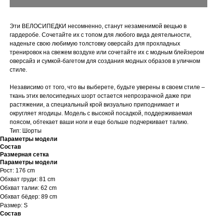
Эти BЕЛОСИПЕДКИ несомненно, станут незаменимой вещью в
гардеробе. Сочетайте их с топом для любого вида деятельности,
наденьте свою любимую толстовку оверсайз для прохладных
тренировок на свежем воздухе или сочетайте их с модным блейзером
оверсайз и сумкой-багетом для создания модных образов в уличном
стиле.
Независимо от того, что вы выберете, будьте уверены в своем стиле –
ткань этих велосипедных шорт остается непрозрачной даже при
растяжении, а специальный крой визуально приподнимает и
округляет ягодицы. Модель с высокой посадкой, поддерживаемая
поясом, обтекает ваши ноги и еще больше подчеркивает талию.
Тип: Шорты
Параметры модели
Состав
Размерная сетка
Параметры модели
Рост: 176 cm
Обхват груди: 81 cm
Обхват талии: 62 cm
Обхват бёдер: 89 cm
Размер: S
Состав