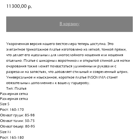
11300,00
р.
В корзину
Укороченная версия нашего бестселлера теперь доступна. Это
элегантное трикотажное платье изготовлено из легкой, тонкой пряжи,
что делает его идеальным для многослойного ношения или ношения
отдельно. Платье с шикарным воротником и открытой спиной для нотки
очарования также может похвастаться удлиненными рукавами с
разрезами на запястьях, что добавляет стильный и современный штрих.
Универсальное и изысканное, короткое платье INSOMNIA станет
обязательным дополнением к вашему гардеробу.
Тип: Платья
Размерная сетка
Размерная сетка
Size S
Рост: 160-170
Обхват груди: 85-98
Обхват талии: 50-75
Обхват бедер: 80-95
Size M
Рост: 165-180