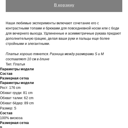
В корзину
Наши любимые эксперименты включают сочетание его с
контрастными топами и брюками для повседневной носки или с боди
для вечернего выхода. Удлиненные и асимметричные рукава придают
дополнительную грацию, делая ваши руки и пальцы еще более
стройными и элегантными.
Платье хорошо тянется. Разница между размерами S и M
составляет 10 см в длине
Тип: Платья
Параметры модели
Состав
Размерная сетка
Параметры модели
Рост: 176 cm
Обхват груди: 81 cm
Обхват талии: 62 cm
Обхват бёдер: 89 cm
Размер: S
Состав
100% вискоза
Размерная сетка
S